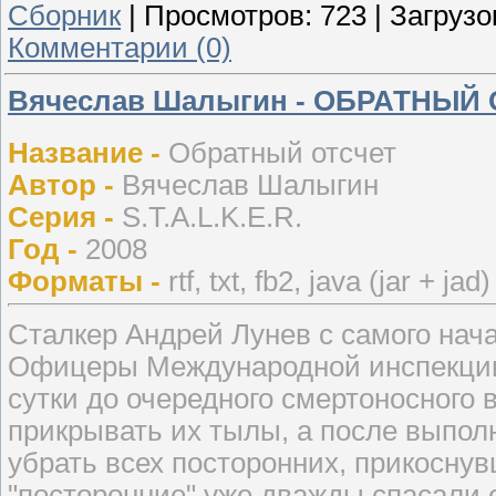
Сборник
|
Просмотров:
723
|
Загрузо
Комментарии (0)
Вячеслав Шалыгин - ОБРАТНЫЙ
Название -
Обратный отсчет
Автор -
Вячеслав Шалыгин
Серия -
S.T.A.L.K.E.R.
Год -
2008
Форматы -
rtf, txt, fb2, java (jar + jad)
Сталкер Андрей Лунев с самого нача
Офицеры Международной инспекции 
сутки до очередного смертоносного 
прикрывать их тылы, а после выпол
убрать всех посторонних, прикоснувш
"посторонние" уже дважды спасали е