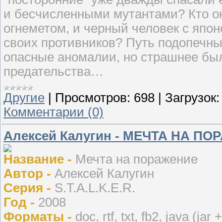
и бесчисленными мутантами? Кто он
огнеметом, и черный человек с япо
своих противников? Путь подопечн
опасные аномалии, но страшнее был
предательства…
Другие
|
Просмотров:
698
|
Загрузок:
Комментарии (0)
Алексей Калугин - МЕЧТА НА П
Название -
Мечта на поражение
Автор -
Алексей Калугин
Серия -
S.T.A.L.K.E.R.
Год -
2008
Форматы -
doc, rtf, txt, fb2, java (jar 