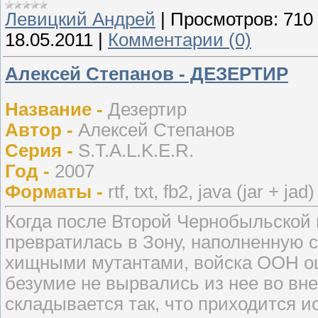
Левицкий Андрей
|
Просмотров:
710
18.05.2011
|
Комментарии (0)
Алексей Степанов - ДЕЗЕРТИР
Название -
Дезертир
Автор -
Алексей Степанов
Серия -
S.T.A.L.K.E.R.
Год -
2007
Форматы -
rtf, txt, fb2, java (jar + jad)
Когда после Второй Чернобыльской
превратилась в Зону, наполненную
хищными мутантами, войска ООН оц
безумие не вырвались из нее во вн
складывается так, что приходится ис