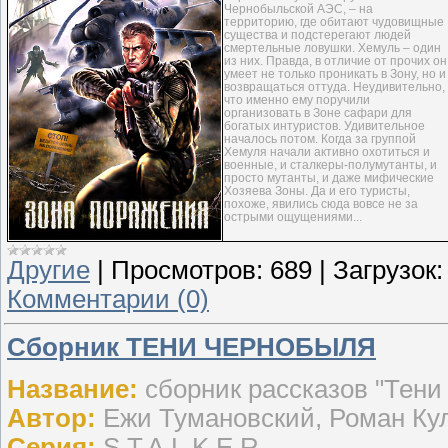
Чернобыльской АЭС, – на
территорию, где обитают чудовищные
существа и подстерегают людей
смертельные ловушки. Хемуль – один
из них. Правда, в отличие от прочих он
умеет не только проникать в Зону, но и
возвращаться оттуда. Неудивительно,
что именно ему поручили
организовать в Зоне сафари для
богатых интуристов. Удивительное
началось потом. Когда за группой
Хемуля начали активно охотиться и
военные, и сталкеры-полумутанты, и
просто мутанты, и даже мифические
Хозяева Зоны. Да и его туристы,
похоже, явились сюда вовсе не за
острыми ощущениями...
Другие
|
Просмотров:
689
|
Загрузок:
Комментарии (0)
Сборник ТЕНИ ЧЕРНОБЫЛЯ
Название:
сборник рассказов "Тен
Автор:
Ежи Тумановский, Роман Кул
Серия:
S.T.A.L.K.E.R.