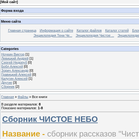
[
Мой сайт
]
Форма входа
Меню сайта
Главная страница
Информация о сайте
Каталог файлов
Каталог статей
Бло
Энциклопедия Тени Че...
Энциклопедия Чистое ...
Энциклопедия
Categories
Ночкин Виктор
[1]
Левицкий Андрей
[1]
Сергей Недоруб
[0]
Бобл Алексей
[0]
Зорич Александр
[0]
Гравицкий Алексей
[0]
Калугин Алексей
[1]
Другие
[3]
Сборник
[2]
Главная
»
Файлы
» Все книги
В разделе материалов
:
8
Показано материалов
:
1-8
Сборник ЧИСТОЕ НЕБО
Название -
сборник рассказов "Чист