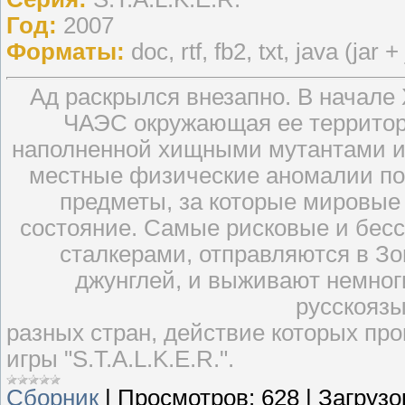
Год:
2007
Форматы:
doc, rtf, fb2, txt, java (jar +
Ад раскрылся внезапно. В начале 
ЧАЭС окружающая ее территор
наполненной хищными мутантами и
местные физические аномалии по
предметы, за которые мировые
состояние. Самые рисковые и бес
сталкерами, отправляются в Зон
джунглей, и выживают немног
русскояз
разных стран, действие которых пр
игры "S.T.A.L.K.E.R.".
Сборник
|
Просмотров:
628
|
Загрузо