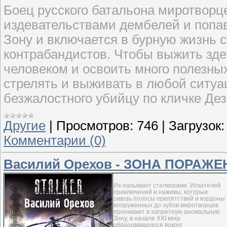
Боец русского батальона миротворц
издевательствами дембелей и попа
Зону и включается в бурную жизнь с
контрабандистов. Чтобы выжить зде
человеком и освоить много полезных
стрелять и выживать в любой ситуац
безжалостного убийцу по кличке Дезе
Другие
|
Просмотров:
746
|
Загрузок:
Комментарии (0)
Василий Орехов - ЗОНА ПОРАЖ
Их называют сталкерами. Искателей
приключений и наживы, которые
сквозь полосы препятствий и кордоны
вооруженных до зубов миротворцев
проникают в запретную аномальную
Зону, в начале XXI века
образовавшуюся вокруг