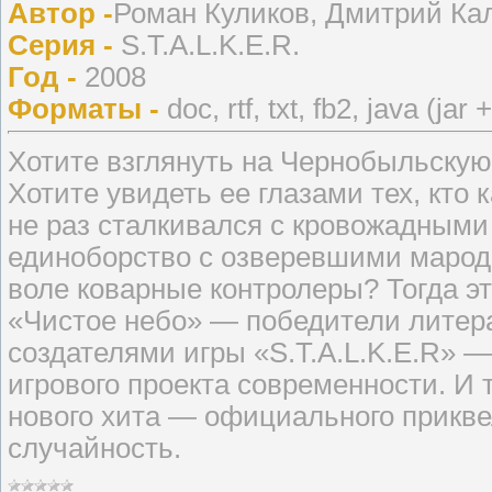
Автор -
Роман Куликов, Дмитрий Кал
Серия -
S.T.A.L.K.E.R.
Год -
2008
Форматы -
doc, rtf, txt, fb2, java (jar 
Хотите взглянуть на Чернобыльскую
Хотите увидеть ее глазами тех, кто
не раз сталкивался с кровожадными 
единоборство с озверевшими мароде
воле коварные контролеры? Тогда эт
«Чистое небо» — победители литера
создателями игры «S.T.A.L.K.E.R» 
игрового проекта современности. И 
нового хита — официального приквел
случайность.